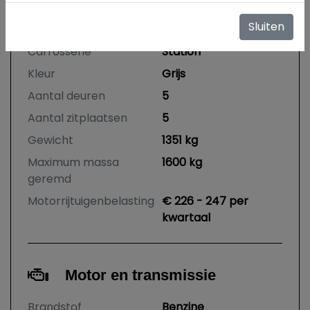
APK vervaldatum
15-08-2027
Sluiten
Tellerstand
128.390 KM
Carrosserie
Station
Kleur
Grijs
Aantal deuren
5
Aantal zitplaatsen
5
Gewicht
1351 kg
Maximum massa
1600 kg
geremd
Motorrijtuigenbelasting
€ 226 - 247 per
kwartaal
Motor en transmissie
Brandstof
Benzine