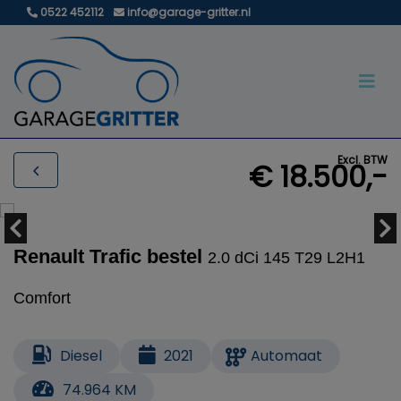
0522 452112
info@garage-gritter.nl
Excl. BTW
€ 18.500,-
Renault Trafic bestel
2.0 dCi 145 T29 L2H1
Comfort
Diesel
2021
Automaat
74.964 KM