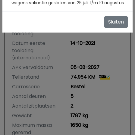
wegens vakantie gesloten van 25 juli t/m 10 augustus
Kenteken
VLV35J
NL
BTW of Marge
Excl. BTW
Sluiten
Datum eerste
14-10-2021
toelating
Datum eerste
14-10-2021
toelating
(internationaal)
APK vervaldatum
05-08-2027
Tellerstand
74.964 KM
Carrosserie
Bestel
Aantal deuren
5
Aantal zitplaatsen
2
Gewicht
1787 kg
Maximum massa
1650 kg
geremd