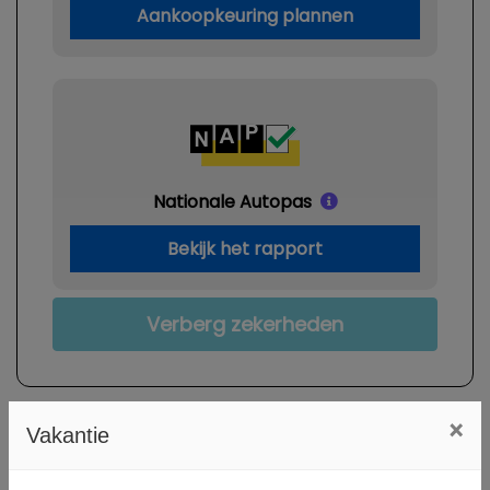
Aankoopkeuring plannen
Nationale Autopas
Bekijk het rapport
Verberg zekerheden
×
Vakantie
Specificaties